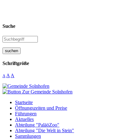
Suche
suchen
Schriftgröße
A
A
A
Startseite
Öffnungszeiten und Preise
Führungen
Aktuelles
Abteilung "PaläöZoo"
Abteilung "Die Welt in Stein"
Sammlungen