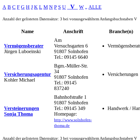
V
A
B
C
F
G
H
J
K
L
M
N
P
S
U
W
„
ALLE
Anzahl der gelisteten Datensätze: 3 bei vorausgewähltem Anfangsbuchstaben V
Name
Anschrift
Branche(n)
Am
Vermögensberater
Versuchsgarten 6
Vermögensberat
Jürgen Luboeinski
91807 Solnhofen
Tel.: 09145 6640
Bgm.-Müller-Str.
34
Versicherungsagentur
Versicherungen
91807 Solnhofen
Kohler Michael
Tel.: 09145
837240
Bahnhofstraße 1
91807 Solnhofen
Versteinerungen
Tel.: 09145 349
Handwerk / Han
Sonja Thoma
Homepage:
http://www.solnhofen-
thoma.de
Anzahl der gelisteten Datensätze: 3 bei vorausgewähltem Anfangsbuchstaben V