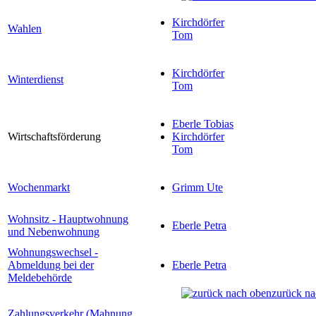
Kirchdörfer
Wahlen
Tom
Kirchdörfer
Winterdienst
Tom
Eberle Tobias
Wirtschaftsförderung
Kirchdörfer
Tom
Wochenmarkt
Grimm Ute
Wohnsitz - Hauptwohnung
Eberle Petra
und Nebenwohnung
Wohnungswechsel -
Abmeldung bei der
Eberle Petra
Meldebehörde
zurück na
Zahlungsverkehr (Mahnung