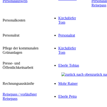
Personalausweis
Personala
Reisepass
Kirchdörfer
Personalkosten
Tom
Personalrat
Personalrat
Pflege der kommunalen
Kirchdörfer
Grünanlagen
Tom
Presse- und
Eberle Tobias
Öffentlichkeitsarbeit
zurück na
Rechnungsauskünfte
Mohr Rainer
Reisepass / vorläufiger
Eberle Petra
Reisepass