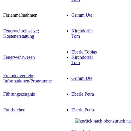
Ferienmaßnahmen
Grimm Ute
Feuerwehreinsätze;
Kirchdörfer
Kostenerstattung
Tom
Eberle Tobias
Feuerwehrwesen
Kirchdörfer
Tom
Fremdenverkehr;
Grimm Ute
Informationen/Programme
Führungszeugnis
Eberle Petra
Fundsachen
Eberle Petra
zurück na