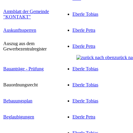
Amtsblatt der Gemeinde
Eberle Tobias
"KONTAKT"
Auskunftssperren
Eberle Petra
Auszug aus dem
Eberle Petra
Gewerbezentralregister
zurück na
Bauanträge - Prüfung
Eberle Tobias
Bauordnungsrecht
Eberle Tobias
Bebauungsplan
Eberle Tobias
Beglaubigungen
Eberle Petra
Eberle Tobias