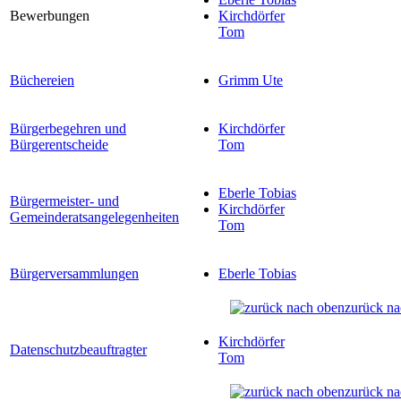
Bewerbungen
Kirchdörfer
Tom
Büchereien
Grimm Ute
Bürgerbegehren und
Kirchdörfer
Bürgerentscheide
Tom
Eberle Tobias
Bürgermeister- und
Kirchdörfer
Gemeinderatsangelegenheiten
Tom
Bürgerversammlungen
Eberle Tobias
zurück na
Kirchdörfer
Datenschutzbeauftragter
Tom
zurück na