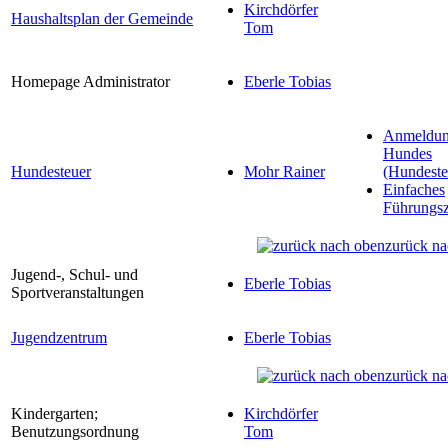
Kirchdörfer
Haushaltsplan der Gemeinde
Tom
Homepage Administrator
Eberle Tobias
Anmeldun
Hundes
Hundesteuer
Mohr Rainer
(Hundeste
Einfaches
Führungsz
zurück na
Jugend-, Schul- und
Eberle Tobias
Sportveranstaltungen
Jugendzentrum
Eberle Tobias
zurück na
Kindergarten;
Kirchdörfer
Benutzungsordnung
Tom