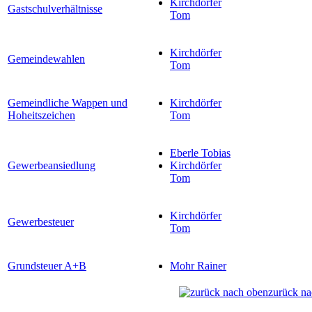
Kirchdörfer
Gastschulverhältnisse
Tom
Kirchdörfer
Gemeindewahlen
Tom
Gemeindliche Wappen und
Kirchdörfer
Hoheitszeichen
Tom
Eberle Tobias
Gewerbeansiedlung
Kirchdörfer
Tom
Kirchdörfer
Gewerbesteuer
Tom
Grundsteuer A+B
Mohr Rainer
zurück na