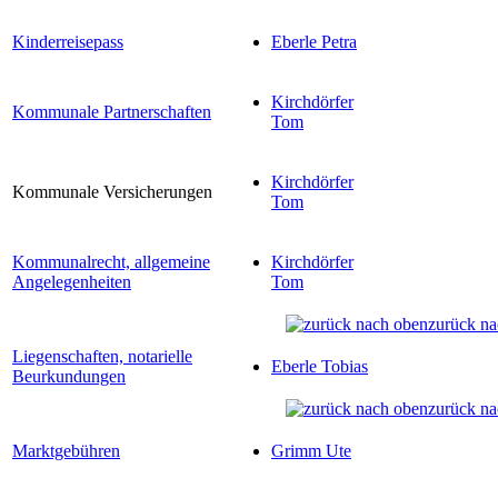
Kinderreisepass
Eberle Petra
Kirchdörfer
Kommunale Partnerschaften
Tom
Kirchdörfer
Kommunale Versicherungen
Tom
Kommunalrecht, allgemeine
Kirchdörfer
Angelegenheiten
Tom
zurück na
Liegenschaften, notarielle
Eberle Tobias
Beurkundungen
zurück na
Marktgebühren
Grimm Ute