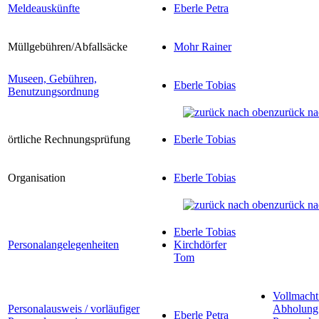
Meldeauskünfte
Eberle Petra
Müllgebühren/Abfallsäcke
Mohr Rainer
Museen, Gebühren,
Eberle Tobias
Benutzungsordnung
zurück na
örtliche Rechnungsprüfung
Eberle Tobias
Organisation
Eberle Tobias
zurück na
Eberle Tobias
Personalangelegenheiten
Kirchdörfer
Tom
Vollmacht
Personalausweis / vorläufiger
Abholung
Eberle Petra