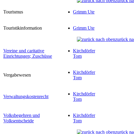
zurück na
Tourismus
Grimm Ute
Touristikinformation
Grimm Ute
zurück na
Vereine und caritative
Kirchdörfer
Einrichtungen; Zuschüsse
Tom
Kirchdörfer
Vergabewesen
Tom
Kirchdörfer
Verwaltungskostenrecht
Tom
Volksbegehren und
Kirchdörfer
Volksentscheide
Tom
zurück na