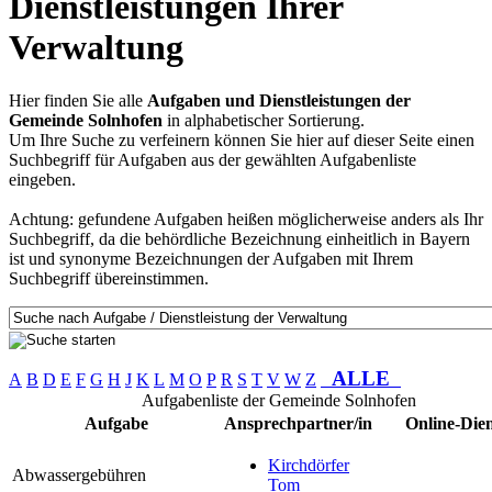
Dienstleistungen Ihrer
Verwaltung
Hier finden Sie alle
Aufgaben und Dienstleistungen der
Gemeinde Solnhofen
in alphabetischer Sortierung.
Um Ihre Suche zu verfeinern können Sie hier auf dieser Seite einen
Suchbegriff für Aufgaben aus der gewählten Aufgabenliste
eingeben.
Achtung: gefundene Aufgaben heißen möglicherweise anders als Ihr
Suchbegriff, da die behördliche Bezeichnung einheitlich in Bayern
ist und synonyme Bezeichnungen der Aufgaben mit Ihrem
Suchbegriff übereinstimmen.
ALLE
A
B
D
E
F
G
H
J
K
L
M
O
P
R
S
T
V
W
Z
Aufgabenliste der Gemeinde Solnhofen
Aufgabe
Ansprechpartner/in
Online-Dien
Kirchdörfer
Abwassergebühren
Tom