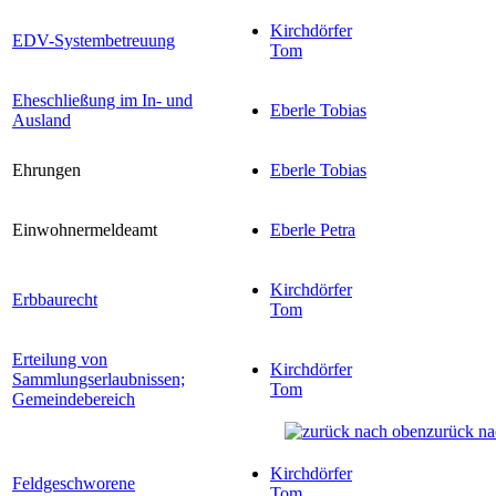
Kirchdörfer
EDV-Systembetreuung
Tom
Eheschließung im In- und
Eberle Tobias
Ausland
Ehrungen
Eberle Tobias
Einwohnermeldeamt
Eberle Petra
Kirchdörfer
Erbbaurecht
Tom
Erteilung von
Kirchdörfer
Sammlungserlaubnissen;
Tom
Gemeindebereich
zurück na
Kirchdörfer
Feldgeschworene
Tom