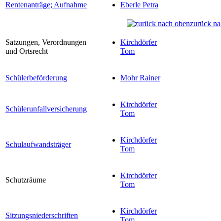
Rentenanträge; Aufnahme
Eberle Petra
zurück na
Satzungen, Verordnungen
Kirchdörfer
und Ortsrecht
Tom
Schülerbeförderung
Mohr Rainer
Kirchdörfer
Schülerunfallversicherung
Tom
Kirchdörfer
Schulaufwandsträger
Tom
Kirchdörfer
Schutzräume
Tom
Kirchdörfer
Sitzungsniederschriften
Tom